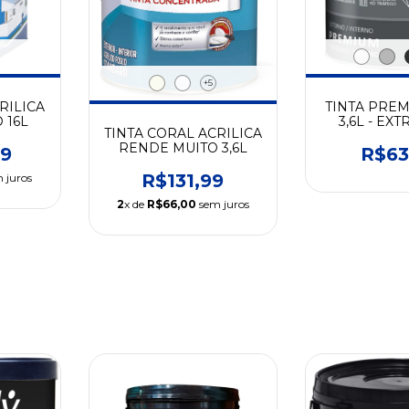
+5
RILICA
TINTA PREM
 16L
3,6L - EX
TINTA CORAL ACRILICA
RENDE MUITO 3,6L
99
R$63
R$131,99
 juros
2
x de
R$66,00
sem juros