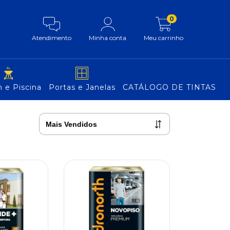
0
Atendimento
Minha conta
Meu carrinho
 e Piscina
Portas e Janelas
CATÁLOGO DE TINTAS