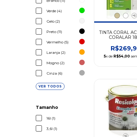
Branco (11)
Verde (4)
+6
Gelo (2)
Preto (11)
TINTA CORAL AC
CORALAR 18
Vermelho (5)
R$269,9
Laranja (2)
5
x de
R$54,00
sem
Mogno (2)
Cinza (6)
VER TODOS
Tamanho
16l (1)
3,6l (1)
+6