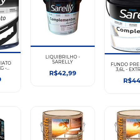
LIQUIBRILHO -
SARELLY
IATO
FUNDO PR
G -
3,6L - EX
R$42,99
9
R$44