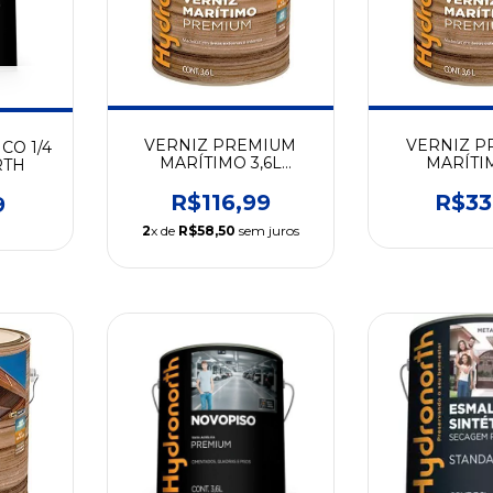
VERNIZ PREMIUM
VERNIZ P
CO 1/4
MARÍTIMO 3,6L
MARÍTIM
RTH
NATURAL -
NATUR
HYDRONORTH
HYDRO
R$116,99
R$33
9
2
x de
R$58,50
sem juros