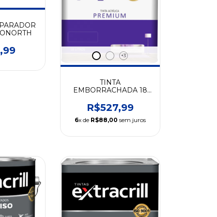
EPARADOR
DRONORTH
,99
+3
TINTA
EMBORRACHADA 18
LITROS - EXTRACRILL
R$527,99
6
x de
R$88,00
sem juros