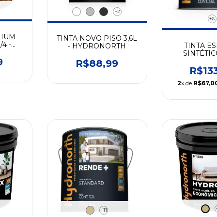
+2
+6
MIUM
TINTA NOVO PISO 3,6L
4 -
TINTA E
- HYDRONORTH
SINTÉTICO
TH
9
CORE
R$88,99
HYDRO
R$13
2
x de
R$67,0
+11