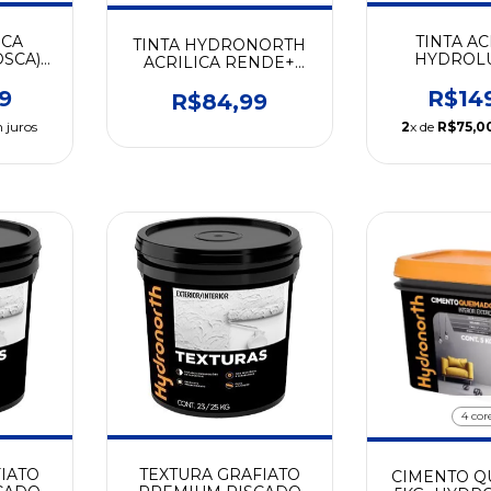
ICA
TINTA AC
TINTA HYDRONORTH
SCA)
HYDROLUX
ACRILICA RENDE+
ORTH
HYDRO
3,6LT
9
R$14
R$84,99
 juros
2
x de
R$75,0
4 cor
IATO
TEXTURA GRAFIATO
CIMENTO Q