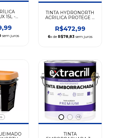
RÍLICA
TINTA HYDRONORTH
 15L -
ACRILICA PROTEGE E
NORTH
DECORA 18LT
9,99
R$472,99
0
sem juros
6
x de
R$78,83
sem juros
es
+3
UEIMADO
TINTA