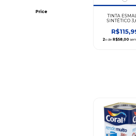
Price
TINTA ESMA
SINTÉTICO 3,
CORES - RESI
R$115,9
2
x de
R$58,00
sem