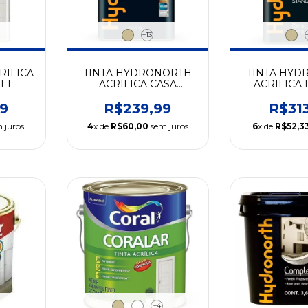
+13
RILICA
TINTA HYDRONORTH
TINTA HYD
LT
ACRILICA CASA
ACRILICA
BONITA 18LT
18L
9
R$239,99
R$31
 juros
4
x de
R$60,00
sem juros
6
x de
R$52,3
+4