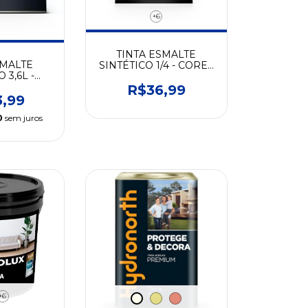
+6
TINTA ESMALTE
SMALTE
SINTÉTICO 1/4 - CORES
 3,6L -
- HYDRONORTH
S -
R$36,99
NORTH
3,99
0
sem juros
+6