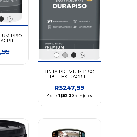
+3
IUM PISO
TRACRILL
,99
+3
TINTA PREMIUM PISO
18L - EXTRACRILL
R$247,99
4
x de
R$62,00
sem juros