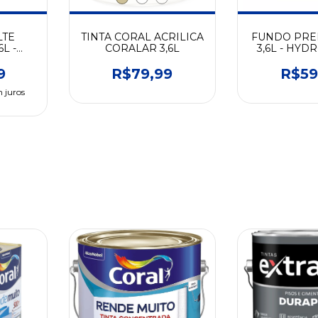
LTE
TINTA CORAL ACRILICA
FUNDO PR
6L -
CORALAR 3,6L
3,6L - HY
COLOR
9
R$79,99
R$59
 juros