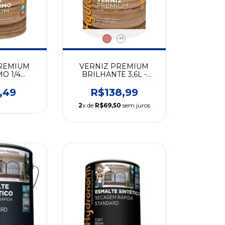
+1
REMIUM
VERNIZ PREMIUM
O 1/4
BRILHANTE 3,6L -
AL -
CORES -
NORTH
HYDRONORTH
,49
R$138,99
2
x de
R$69,50
sem juros