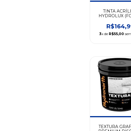
TINTA ACRÍL
HYDROLUX (FO
15L - HYDRON
R$164,9
3
x de
R$55,00
sem
TEXTURA GRAF