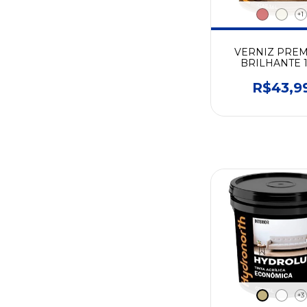
+1
VERNIZ PRE
BRILHANTE 1/
CORES -
HYDRONOR
R$43,9
+3