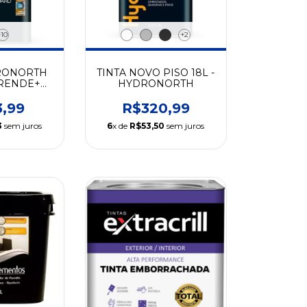
+10
+2
RONORTH
TINTA NOVO PISO 18L -
 RENDE+
HYDRONORTH
T
3,99
R$320,99
3
sem juros
6
x de
R$53,50
sem juros